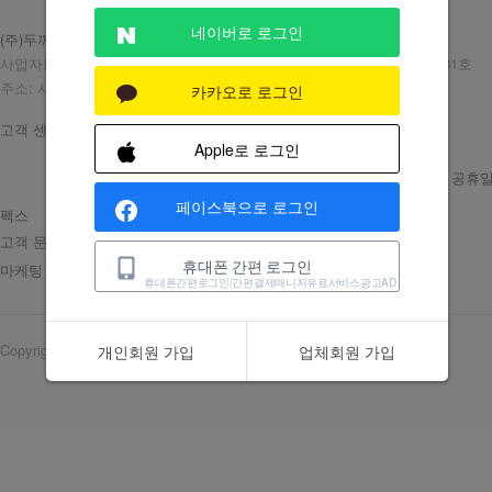
네이버로 로그인
(주)두꺼비세상
대표: 유광연
사업자등록번호: 204-86-40665 통신판매업번호: 제2019-서울구로-0881호
주소: 서울시 구로구 디지털로 300 지밸리비즈플라자 15층
카카오로 로그인
고객 센터
일반회원 1644-3670
Apple로 로그인
중개업체 1600-3676
운영시간 평일 10:00~18:00 / 점심 12:20~13:30 / 주말 및 공휴
페이스북으로 로그인
팩스
02-2244-3670
고객 문의
cs@duse.co.kr
휴대폰 간편 로그인
마케팅 제휴
marketing@duse.co.kr
휴대폰간편로그인/간편결제매니저유료서비스광고AD
Copyright © dukkubisesang. All Rights Reserved.
개인회원 가입
업체회원 가입