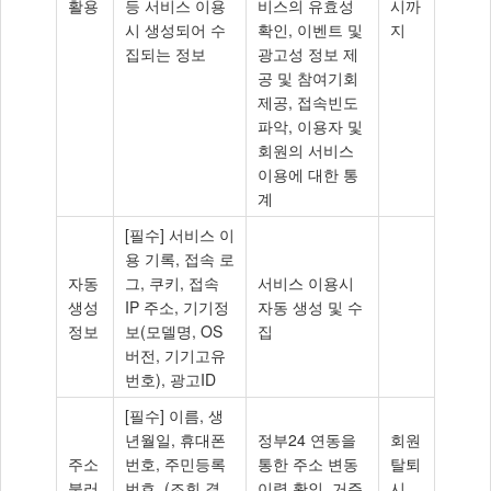
활용
등 서비스 이용
비스의 유효성
시까
시 생성되어 수
확인, 이벤트 및
지
집되는 정보
광고성 정보 제
공 및 참여기회
제공, 접속빈도
파악, 이용자 및
회원의 서비스
이용에 대한 통
계
[필수] 서비스 이
용 기록, 접속 로
자동
그, 쿠키, 접속
서비스 이용시
생성
IP 주소, 기기정
자동 생성 및 수
정보
보(모델명, OS
집
버전, 기기고유
번호), 광고ID
[필수] 이름, 생
년월일, 휴대폰
정부24 연동을
회원
주소
번호, 주민등록
통한 주소 변동
탈퇴
불러
번호, (조회 결
이력 확인, 거주
시