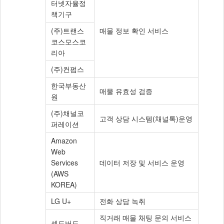
터넷자율정
책기구
(주)트랜스
매물 정보 확인 서비스
코스모스코
리아
(주)컨펌스
한국부동산
매물 유효성 검증
원
(주)채널코
고객 상담 시스템(채널톡)운영
퍼레이션
Amazon
Web
Services
데이터 저장 및 서비스 운영
(AWS
KOREA)
LG U+
전화 상담 녹취
직거래 매물 채팅 문의 서비스
센드버드