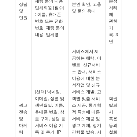
채팅 문의 내용
분쟁
상담
본인 확인, 고충
업체회원 [필수]
처리
및
및 문의 응대
: 이름, 휴대폰
에
민원
번호 또는 전화
관한
번호, 채팅 문의
기
내용, 업체명
록: 3
년
서비스에서 제
공하는 혜택, 이
벤트, 신규서비
스 안내, 서비스
이용에 대한 분
석작업 및 신규
[선택] 닉네임,
서비스 개발, 고
이메일, 성별 및
객별 맞춤 서비
회원
광고
생년월일, 이름,
스 제공, 통계학
탈퇴
전송
휴대폰 번호, 상
적 특성에 따른
시
및
품 구매, 상담 등
서비스 제공 및
혹은
마케
서비스 이용 기
광고 게재, 정기
동의
팅
록 및 쿠키, IP
간행물 발송, 서
철회