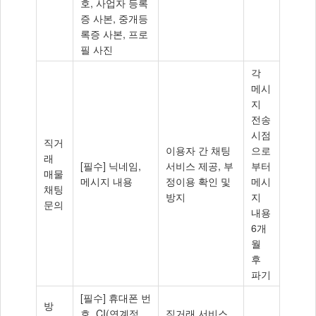
호, 사업자 등록
증 사본, 중개등
록증 사본, 프로
필 사진
각
메시
지
전송
시점
직거
이용자 간 채팅
으로
래
[필수] 닉네임,
서비스 제공, 부
부터
매물
메시지 내용
정이용 확인 및
메시
채팅
방지
지
문의
내용
6개
월
후
파기
[필수] 휴대폰 번
방
호, CI(연계정
직거래 서비스