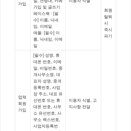
일, 연령대, 카페
이용자 식별
이
가입
가입 및 글쓰기
용
회원
페이스북 : [필
기
탈퇴
수] 이름, 닉네
간
시
임, 이메일
즉시
애플: [필수] 이
파기
름, 닉네임, 이메
일
[필수] 성명, 휴
대폰 번호, 이메
일, 비밀번호, 중
개사무소명, 대
표자 성명, 중개
등록번호, 사업
장 주소, 대표 유
업체
선번호 또는 휴
이용자 식별, 고
회원
대폰 번호, 사무
지사항 전달
가입
소 유선번호, 사
무소 팩스번호,
사업자등록번