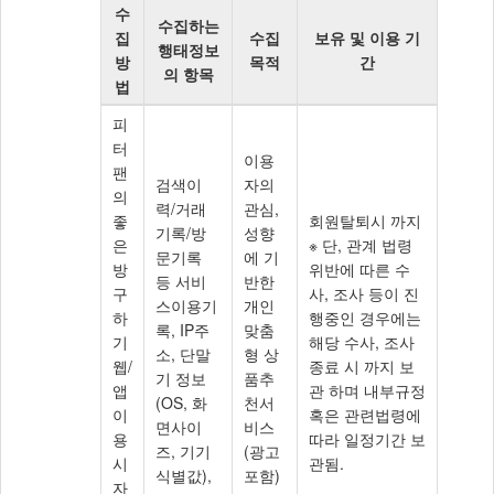
수
수집하는
집
수집
보유 및 이용 기
행태정보
방
목적
간
의 항목
법
행
피
태
터
이용
정
팬
검색이
자의
보
의
력/거래
관심,
의
좋
회원탈퇴시 까지
기록/방
성향
수
은
※ 단, 관계 법령
문기록
에 기
집/
방
위반에 따른 수
등 서비
반한
이
구
사, 조사 등이 진
스이용기
개인
용/
하
행중인 경우에는
록, IP주
맞춤
제
기
해당 수사, 조사
소, 단말
형 상
공
웹/
종료 시 까지 보
기 정보
품추
및
앱
관 하며 내부규정
(OS, 화
천서
거
이
혹은 관련법령에
면사이
비스
부
용
따라 일정기간 보
즈, 기기
(광고
등
시
관됨.
식별값),
포함)
에
자