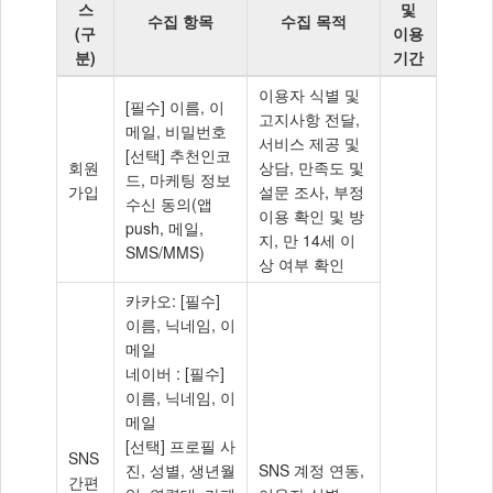
스
및
수집 항목
수집 목적
(구
이용
분)
기간
2.
이용자 식별 및
[필수] 이름, 이
개
고지사항 전달,
메일, 비밀번호
인
서비스 제공 및
[선택] 추천인코
정
회원
상담, 만족도 및
드, 마케팅 정보
보
가입
설문 조사, 부정
수신 동의(앱
의
이용 확인 및 방
push, 메일,
수
지, 만 14세 이
SMS/MMS)
집
상 여부 확인
항
카카오: [필수]
목,
이름, 닉네임, 이
수
메일
집
네이버 : [필수]
목
이름, 닉네임, 이
적
메일
보
[선택] 프로필 사
유
SNS
진, 성별, 생년월
SNS 계정 연동,
및
간편