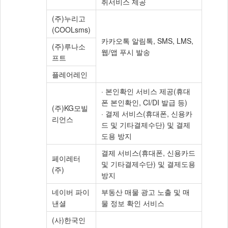
취서비스 제공
정
(주)누리고
보
(COOLsms)
처
카카오톡 알림톡, SMS, LMS,
리
(주)루나소
웹/앱 푸시 발송
위
프트
탁
플레어레인
· 본인확인 서비스 제공(휴대
폰 본인확인, CI/DI 발급 등)
(주)KG모빌
· 결제 서비스(휴대폰, 신용카
리언스
드 및 기타결제수단) 및 결제
도용 방지
결제 서비스(휴대폰, 신용카드
페이레터
및 기타결제수단) 및 결제도용
(주)
방지
네이버 파이
부동산 매물 광고 노출 및 매
낸셜
물 정보 확인 서비스
(사)한국인