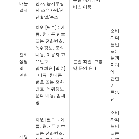
매물
신사, 등기부상
비스 이용
결제
의 소유자명/생
년월일/주소
회원 [필수] : 이
소비
름, 휴대폰 번호
자의
또는 전화번호,
불만
녹취정보, 문의
또는
전화
내용, 이용자 고
분쟁
상담
유번호
본인 확인, 고충
처리
및
업체회원 [필수]
및 문의 응대
에
민원
: 이름, 휴대폰
관한
번호 또는 전화
기
번호, 녹취정보,
록: 3
문의 내용, 업체
년
명
소비
회원 [필수] : 이
자의
름, 휴대폰 번호
불만
또는 전화번호,
또는
채팅