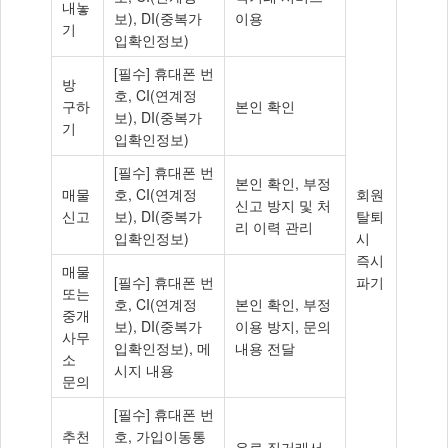
내놓
보), DI(중복가
이용
기
입확인정보)
[필수] 휴대폰 번
방
호, CI(연계정
구하
본인 확인
보), DI(중복가
기
입확인정보)
[필수] 휴대폰 번
본인 확인, 부정
매물
호, CI(연계정
회원
신고 방지 및 처
신고
보), DI(중복가
탈퇴
리 이력 관리
입확인정보)
시
즉시
매물
[필수] 휴대폰 번
파기
또는
호, CI(연계정
본인 확인, 부정
중개
보), DI(중복가
이용 방지, 문의
사무
입확인정보), 메
내용 전달
소
시지 내용
문의
[필수] 휴대폰 번
추천
호, 가입이동통
유료 직거래서