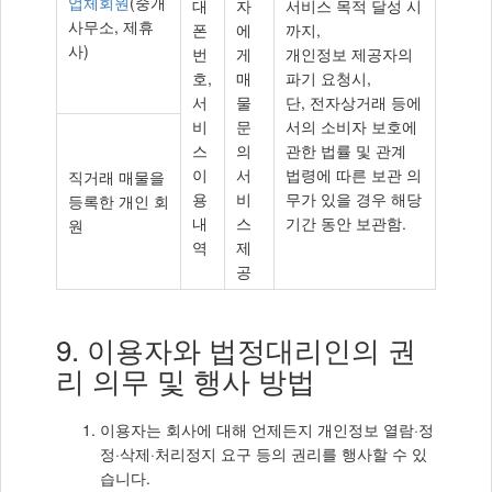
업체회원
(중개
대
자
서비스 목적 달성 시
보
사무소, 제휴
폰
에
까지,
제
사)
번
게
개인정보 제공자의
3
호,
매
파기 요청시,
자
서
물
단, 전자상거래 등에
제
비
문
서의 소비자 보호에
공
스
의
관한 법률 및 관계
이
서
법령에 따른 보관 의
직거래 매물을
용
비
무가 있을 경우 해당
등록한 개인 회
내
스
기간 동안 보관함.
원
역
제
공
9. 이용자와 법정대리인의 권
리 의무 및 행사 방법
이용자는 회사에 대해 언제든지 개인정보 열람·정
정·삭제·처리정지 요구 등의 권리를 행사할 수 있
습니다.